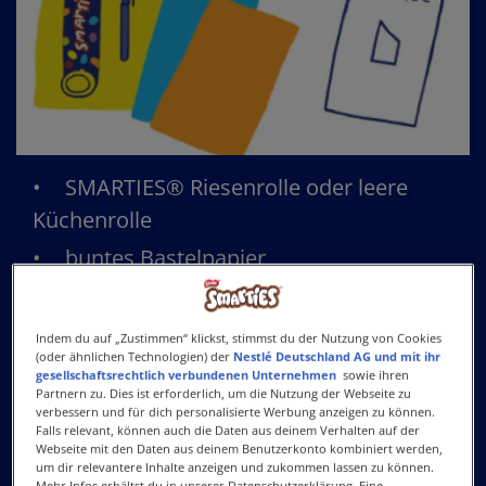
SMARTIES® Riesenrolle oder leere
Küchenrolle
buntes Bastelpapier
bunter Fotokarton
Schere
Indem du auf „Zustimmen“ klickst, stimmst du der Nutzung von Cookies
(oder ähnlichen Technologien) der
Nestlé Deutschland AG und mit ihr
Stift
gesellschaftsrechtlich verbundenen Unternehmen
sowie ihren
Partnern zu. Dies ist erforderlich, um die Nutzung der Webseite zu
Klebstoff
verbessern und für dich personalisierte Werbung anzeigen zu können.
Falls relevant, können auch die Daten aus deinem Verhalten auf der
kleine Schüssel
Webseite mit den Daten aus deinem Benutzerkonto kombiniert werden,
um dir relevantere Inhalte anzeigen und zukommen lassen zu können.
Druckvorlage Raketenfuß
Mehr Infos erhältst du in unserer Datenschutzerklärung. Eine