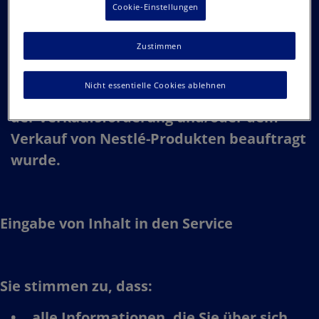
wenn Sie ein Mitarbeiter der Nestlé-
Cookie-Einstellungen
Gruppe sind, Sie diese Arbeitsbeziehung
offengelegt haben.​
Zustimmen
Sie nicht für ein Unternehmen oder für
Nicht essentielle Cookies ablehnen
eine Agentur arbeiten, die von Nestlé mit
der Verkaufsförderung und/oder dem
Verkauf von Nestlé-Produkten beauftragt
wurde.​
Eingabe von Inhalt in den Service​
Sie stimmen zu, dass:​
alle Informationen, die Sie über sich