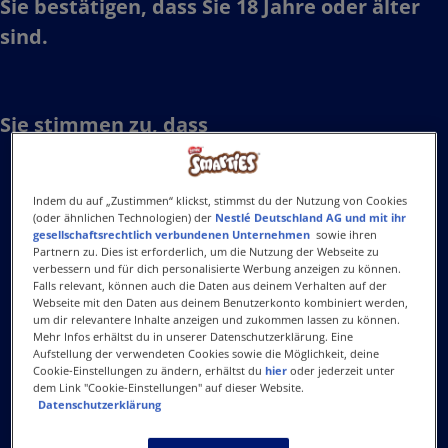
​Sie bestätigen, dass Sie 18 Jahre oder älter
sind.​
Sie stimmen zu, dass​
Indem du auf „Zustimmen“ klickst, stimmst du der Nutzung von Cookies
wenn Sie zuvor eine Zahlung oder eine
(oder ähnlichen Technologien) der
Nestlé Deutschland AG und mit ihr
gesellschaftsrechtlich verbundenen Unternehmen
sowie ihren
Zahlungszusage im Gegenzug für die von
Partnern zu. Dies ist erforderlich, um die Nutzung der Webseite zu
Ihnen vorgeschlagene Eingabe von Inhalt
verbessern und für dich personalisierte Werbung anzeigen zu können.
Falls relevant, können auch die Daten aus deinem Verhalten auf der
oder einen Kaufanreiz, beispielsweise ein
Webseite mit den Daten aus deinem Benutzerkonto kombiniert werden,
um dir relevantere Inhalte anzeigen und zukommen lassen zu können.
kostenloses Produkt, Rabatte,
Mehr Infos erhältst du in unserer Datenschutzerklärung. Eine
Aufstellung der verwendeten Cookies sowie die Möglichkeit, deine
Geschenkartikel, Gewinnspiel-Teilnahmen
Cookie-Einstellungen zu ändern, erhältst du
hier
oder jederzeit unter
erhalten haben, Sie dies in Ihrer
dem Link "Cookie-Einstellungen" auf dieser Website.
Datenschutzerklärung
Einsendung angeben werden.​