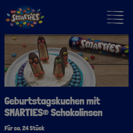
Direkt
zum
Inhalt
≡
Main
navigati
Geburtstagskuchen mit
SMARTIES
®
Schokolinsen
Für ca. 24 Stück