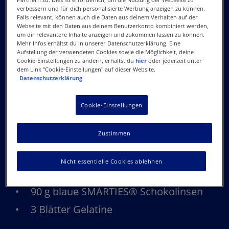
1 Päckchen Backpulver
verbessern und für dich personalisierte Werbung anzeigen zu können.
Falls relevant, können auch die Daten aus deinem Verhalten auf der
½ TL Salz
Webseite mit den Daten aus deinem Benutzerkonto kombiniert werden,
um dir relevantere Inhalte anzeigen und zukommen lassen zu können.
2 TL Zimtpulver
Mehr Infos erhältst du in unserer Datenschutzerklärung. Eine
Aufstellung der verwendeten Cookies sowie die Möglichkeit, deine
30 g geröstete gehackte Mandeln
Cookie-Einstellungen zu ändern, erhältst du
hier
oder jederzeit unter
dem Link "Cookie-Einstellungen" auf dieser Website.
Dekoration
Datenschutzerklärung
50 g Zartbitterschokolade
Cookie-Einstellungen
2 kleine Bananen
Zustimmen
2 EL Zitronensaft
6 orange SMARTIES® Schokolinsen
Nicht essentielle Cookies ablehnen
8 Smarties® Mini (Farbe nach Belieben)
90 g blaue SMARTIES® Schokolinsen
3 Blätter Gelatine